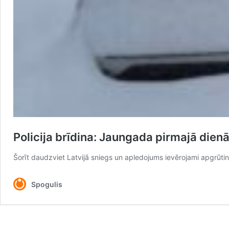
Policija brīdina: Jaungada pirmajā dienā
Šorīt daudzviet Latvijā sniegs un apledojums ievērojami apgrūtina
Spogulis