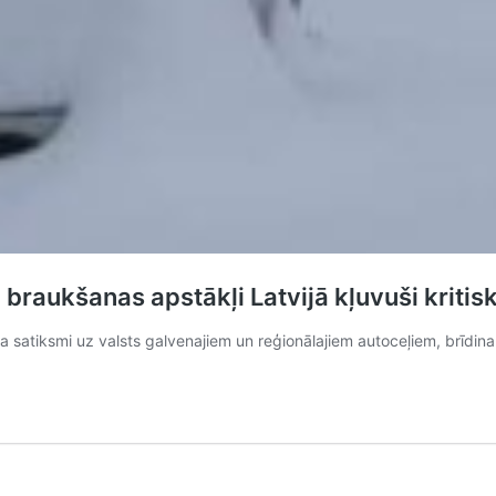
 braukšanas apstākļi Latvijā kļuvuši kritis
 satiksmi uz valsts galvenajiem un reģionālajiem autoceļiem, brīdina c