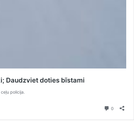
ki; Daudzviet doties bīstami
eļu policija.
Comment
0