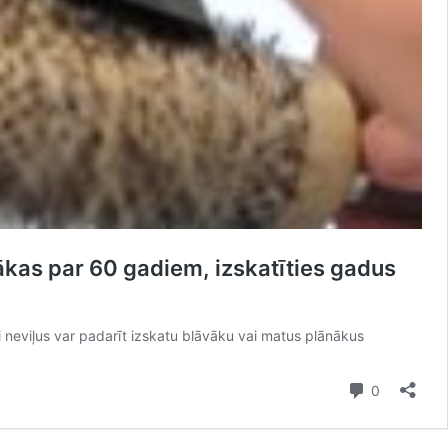
ākas par 60 gadiem, izskatīties gadus
ti neviļus var padarīt izskatu blāvāku vai matus plānākus
Comment
0