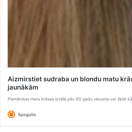
Aizmirstiet sudraba un blondu matu krās
jaunākām
Piemērotas matu krāsas izvēle pēc 60 gadu vecuma var šķist kā ie
Spogulis