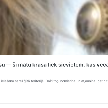
u — šī matu krāsa liek sievietēm, kas vec
iešana sarežģītā teritorijā. Daži toņi nomierina un atjaunina, bet ci